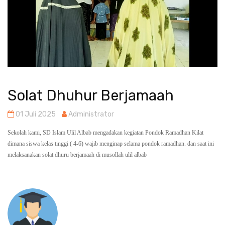
Solat Dhuhur Berjamaah
01 Juli 2025
Administrator
Sekolah kami, SD Islam Ulil Albab mengadakan kegiatan Pondok Ramadhan Kilat
dimana siswa kelas tinggi ( 4-6) wajib menginap selama pondok ramadhan. dan saat ini
melaksanakan solat dhuru berjamaah di musollah ulil albab