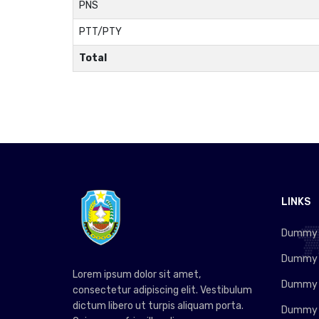
PNS
PTT/PTY
Total
LINKS
Dummy L
Dummy L
Lorem ipsum dolor sit amet,
Dummy L
consectetur adipiscing elit. Vestibulum
dictum libero ut turpis aliquam porta.
Dummy L