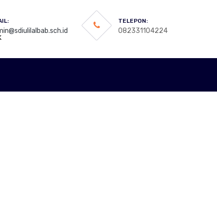
IL:
TELEPON:
in@sdiulilalbab.sch.id
082331104224
k