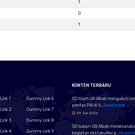
1
0
1
KONTEN TERBARU
ink 1
Dummy Link 6
SD Islam Ulil Albab mengukuti l
pentas PAI di ti...
Read more
ink 2
Dummy Link 7
29 Juli 2026
ink 3
Dummy Link 8
SD Isalam Ulil Albab melaksanak
ink 4
Dummy Link 9
kegiatan ekstakuriler p...
Read m