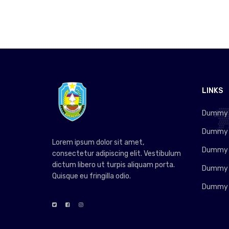
LINKS
Dummy L
Dummy L
Lorem ipsum dolor sit amet,
Dummy L
consectetur adipiscing elit. Vestibulum
dictum libero ut turpis aliquam porta.
Dummy L
Quisque eu fringilla odio.
Dummy L