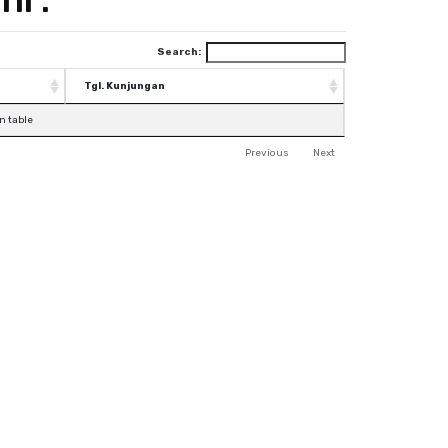
Search:
Tgl. Kunjungan
n table
Previous
Next