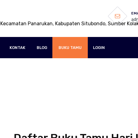
EMA
adm
 Kecamatan Panarukan, Kabupaten Situbondo, Sumber Kola
KONTAK
BLOG
BUKU TAMU
LOGIN
Daftar Buku Tamu Hari In