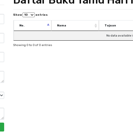
Show
entries
No.
Nama
Tujuan
No data available i
Showing 0 to 0 of 0 entries