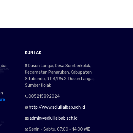
KONTAK
omba
Dusun Langai, Desa Sumberkolak,
Kecamatan Panarukan, Kabupaten
Situbondo, RT.3/RW.2. Dusun Langai,
Sumber Kolak
an
085215892024
ore
http://www.sdiulilalbab.sch.id
admin@sdiulilalbab.sch.id
Senin - Sabtu, 07:00 - 14:00 WIB