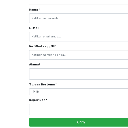
Nama
*
E-Mail
No. Whatsapp/HP
Alamat
Tujuan Bertemu
*
Keperluan
*
Kirim