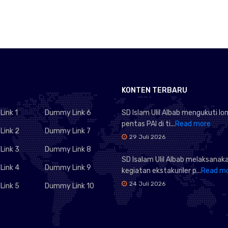
KONTEN TERBARU
ink 1
Dummy Link 6
SD Islam Ulil Albab mengukuti l
pentas PAI di ti...
Read more
ink 2
Dummy Link 7
29 Juli 2026
ink 3
Dummy Link 8
SD Isalam Ulil Albab melaksanak
ink 4
Dummy Link 9
kegiatan ekstakuriler p...
Read m
24 Juli 2026
ink 5
Dummy Link 10