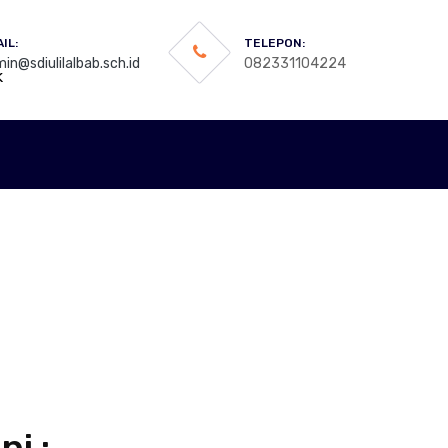
IL:
TELEPON:
in@sdiulilalbab.sch.id
082331104224
k
i :