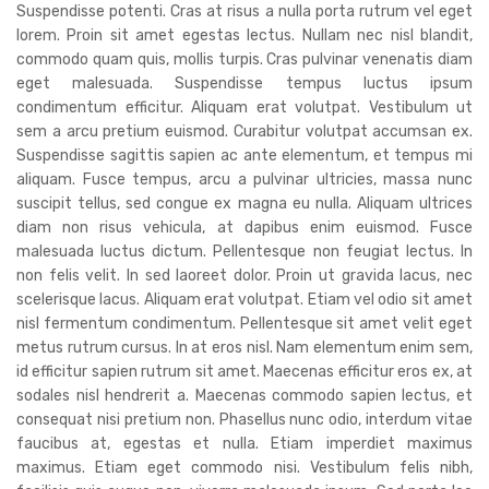
Suspendisse potenti. Cras at risus a nulla porta rutrum vel eget
lorem. Proin sit amet egestas lectus. Nullam nec nisl blandit,
commodo quam quis, mollis turpis. Cras pulvinar venenatis diam
eget malesuada. Suspendisse tempus luctus ipsum
condimentum efficitur. Aliquam erat volutpat. Vestibulum ut
sem a arcu pretium euismod. Curabitur volutpat accumsan ex.
Suspendisse sagittis sapien ac ante elementum, et tempus mi
aliquam. Fusce tempus, arcu a pulvinar ultricies, massa nunc
suscipit tellus, sed congue ex magna eu nulla. Aliquam ultrices
diam non risus vehicula, at dapibus enim euismod. Fusce
malesuada luctus dictum. Pellentesque non feugiat lectus. In
non felis velit. In sed laoreet dolor. Proin ut gravida lacus, nec
scelerisque lacus. Aliquam erat volutpat. Etiam vel odio sit amet
nisl fermentum condimentum. Pellentesque sit amet velit eget
metus rutrum cursus. In at eros nisl. Nam elementum enim sem,
id efficitur sapien rutrum sit amet. Maecenas efficitur eros ex, at
sodales nisl hendrerit a. Maecenas commodo sapien lectus, et
consequat nisi pretium non. Phasellus nunc odio, interdum vitae
faucibus at, egestas et nulla. Etiam imperdiet maximus
maximus. Etiam eget commodo nisi. Vestibulum felis nibh,