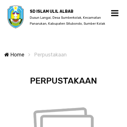
SD ISLAM ULIL ALBAB
Dusun Langai, Desa Sumberkolak, Kecamatan
Panarukan, Kabupaten Situbondo, Sumber Kolak
Home
Perpustakaan
PERPUSTAKAAN