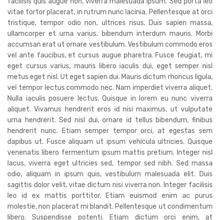
facilisis quis augue non, viverra malesuada ipsum. Sed porta leo
vitae tortor placerat, in rutrum nunc lacinia. Pellentesque at orci
tristique, tempor odio non, ultrices risus. Duis sapien massa,
ullamcorper et urna varius, bibendum interdum mauris. Morbi
accumsan erat ut ornare vestibulum. Vestibulum commodo eros
vel ante faucibus, et cursus augue pharetra. Fusce feugiat, mi
eget cursus varius, mauris libero iaculis dui, eget semper nisl
metus eget nisl. Ut eget sapien dui. Mauris dictum rhoncus ligula,
vel tempor lectus commodo nec. Nam imperdiet viverra aliquet.
Nulla iaculis posuere lectus. Quisque in lorem eu nunc viverra
aliquet. Vivamus hendrerit eros id nisi maximus, ut vulputate
urna hendrerit. Sed nisl dui, ornare id tellus bibendum, finibus
hendrerit nunc. Etiam semper tempor orci, at egestas sem
dapibus ut. Fusce aliquam ut ipsum vehicula ultricies. Quisque
venenatis libero fermentum ipsum mattis pretium. Integer nisl
lacus, viverra eget ultricies sed, tempor sed nibh. Sed massa
odio, aliquam in ipsum quis, vestibulum malesuada elit. Duis
sagittis dolor velit, vitae dictum nisi viverra non. Integer facilisis
leo id ex mattis porttitor. Etiam euismod enim ac purus
molestie, non placerat mi blandit. Pellentesque ut condimentum
libero. Suspendisse potenti. Etiam dictum orci enim, at