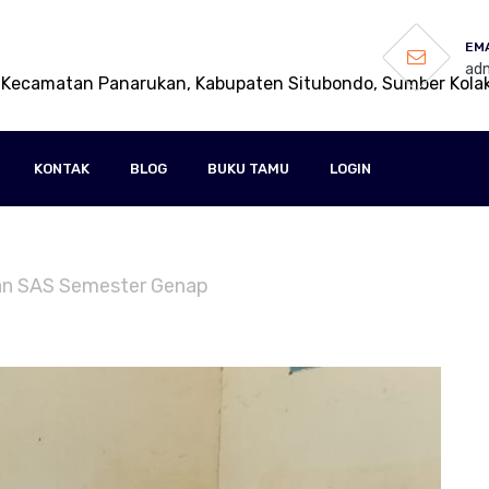
EMA
adm
 Kecamatan Panarukan, Kabupaten Situbondo, Sumber Kola
KONTAK
BLOG
BUKU TAMU
LOGIN
jian SAS Semester Genap