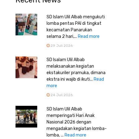
Recent News
SD Islam Ulil Albab mengukuti
lomba pentas PAI di tingkat
kecamatan Panarukan
selama 2 hari,...
Read more
29 Juli 2026
SD Isalam Ulil Albab
melaksanakan kegiatan
ekstakuriler pramuka, dimana
ekstra ini wajib di ikuti...
Read
more
24 Juli 2026
SD Islam Ulil Albab
memperingati Hari Anak
Nasional 2026 dengan
mengadakan kegiatan lomba-
lomba, ...
Read more