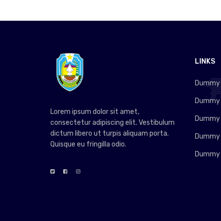
LINKS
Dummy L
Dummy L
Lorem ipsum dolor sit amet,
Dummy L
consectetur adipiscing elit. Vestibulum
dictum libero ut turpis aliquam porta.
Dummy L
Quisque eu fringilla odio.
Dummy L