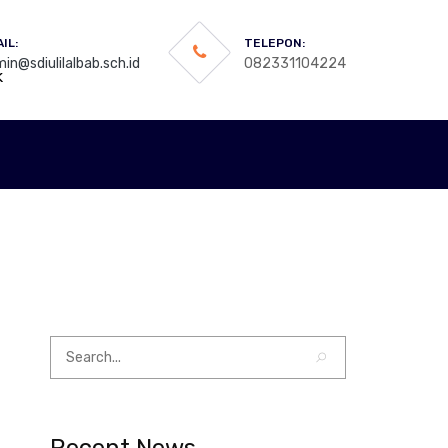
IL:
TELEPON:
in@sdiulilalbab.sch.id
082331104224
k