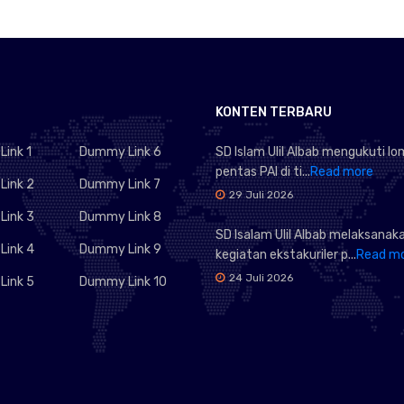
KONTEN TERBARU
ink 1
Dummy Link 6
SD Islam Ulil Albab mengukuti l
pentas PAI di ti...
Read more
ink 2
Dummy Link 7
29 Juli 2026
ink 3
Dummy Link 8
SD Isalam Ulil Albab melaksanak
ink 4
Dummy Link 9
kegiatan ekstakuriler p...
Read m
24 Juli 2026
ink 5
Dummy Link 10