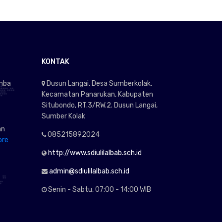
KONTAK
omba
Dusun Langai, Desa Sumberkolak,
Kecamatan Panarukan, Kabupaten
Situbondo, RT.3/RW.2. Dusun Langai,
Sumber Kolak
an
085215892024
ore
http://www.sdiulilalbab.sch.id
admin@sdiulilalbab.sch.id
Senin - Sabtu, 07:00 - 14:00 WIB