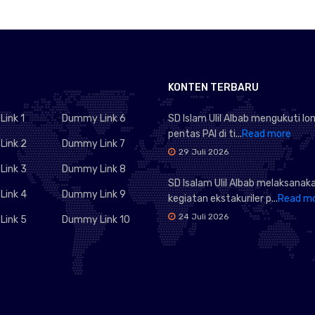
KONTEN TERBARU
ink 1
Dummy Link 6
SD Islam Ulil Albab mengukuti l
pentas PAI di ti...
Read more
ink 2
Dummy Link 7
29 Juli 2026
ink 3
Dummy Link 8
SD Isalam Ulil Albab melaksanak
ink 4
Dummy Link 9
kegiatan ekstakuriler p...
Read m
24 Juli 2026
ink 5
Dummy Link 10