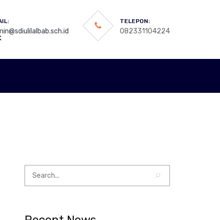
IL:
TELEPON:
in@sdiulilalbab.sch.id
082331104224
k