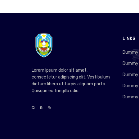
LINKS
Dummy L
Dummy L
Lorem ipsum dolor sit amet,
Dummy L
consectetur adipiscing elit. Vestibulum
dictum libero ut turpis aliquam porta.
Dummy L
Quisque eu fringilla odio.
Dummy L