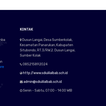
KONTAK
omba
Dusun Langai, Desa Sumberkolak,
Kecamatan Panarukan, Kabupaten
Situbondo, RT.3/RW.2. Dusun Langai,
Sumber Kolak
an
085215892024
ore
http://www.sdiulilalbab.sch.id
admin@sdiulilalbab.sch.id
Senin - Sabtu, 07:00 - 14:00 WIB