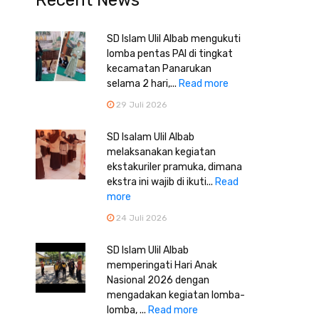
Recent News
SD Islam Ulil Albab mengukuti
lomba pentas PAI di tingkat
kecamatan Panarukan
selama 2 hari,...
Read more
29 Juli 2026
SD Isalam Ulil Albab
melaksanakan kegiatan
ekstakuriler pramuka, dimana
ekstra ini wajib di ikuti...
Read
more
24 Juli 2026
SD Islam Ulil Albab
memperingati Hari Anak
Nasional 2026 dengan
mengadakan kegiatan lomba-
lomba, ...
Read more