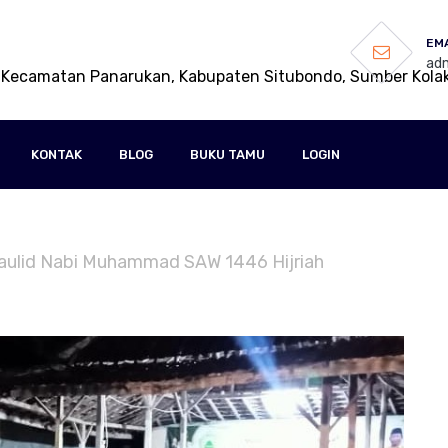
EMA
adm
 Kecamatan Panarukan, Kabupaten Situbondo, Sumber Kola
KONTAK
BLOG
BUKU TAMU
LOGIN
Maulid Nabi Muhammad SAW 1446 Hijriah