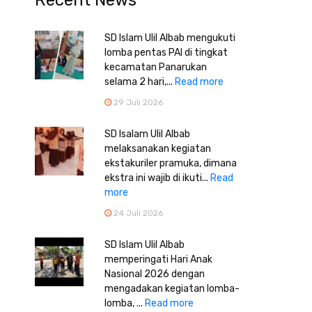
Recent News
SD Islam Ulil Albab mengukuti
lomba pentas PAI di tingkat
kecamatan Panarukan
selama 2 hari,...
Read more
29 Juli 2026
SD Isalam Ulil Albab
melaksanakan kegiatan
ekstakuriler pramuka, dimana
ekstra ini wajib di ikuti...
Read
more
24 Juli 2026
SD Islam Ulil Albab
memperingati Hari Anak
Nasional 2026 dengan
mengadakan kegiatan lomba-
lomba, ...
Read more