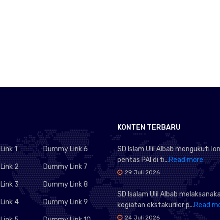
KONTEN TERBARU
ink 1
Dummy Link 6
SD Islam Ulil Albab mengukuti l
pentas PAI di ti...
Read more
ink 2
Dummy Link 7
29 Juli 2026
ink 3
Dummy Link 8
SD Isalam Ulil Albab melaksanak
ink 4
Dummy Link 9
kegiatan ekstakuriler p...
Read m
24 Juli 2026
ink 5
Dummy Link 10