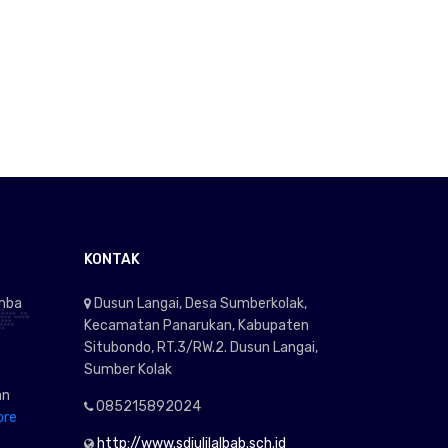
KONTAK
omba
Dusun Langai, Desa Sumberkolak,
Kecamatan Panarukan, Kabupaten
Situbondo, RT.3/RW.2. Dusun Langai,
Sumber Kolak
an
085215892024
ore
http://www.sdiulilalbab.sch.id