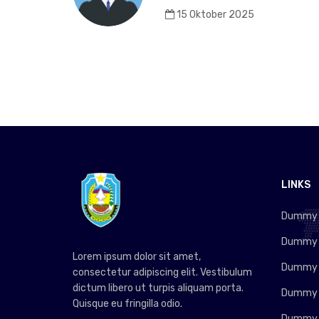
15 Oktober 2025
LINKS
Dummy L
Dummy L
Lorem ipsum dolor sit amet,
Dummy L
consectetur adipiscing elit. Vestibulum
dictum libero ut turpis aliquam porta.
Dummy L
Quisque eu fringilla odio.
Dummy L