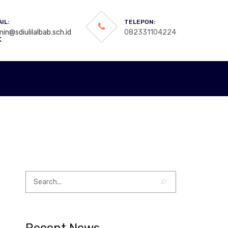
IL:
TELEPON:
in@sdiulilalbab.sch.id
082331104224
k