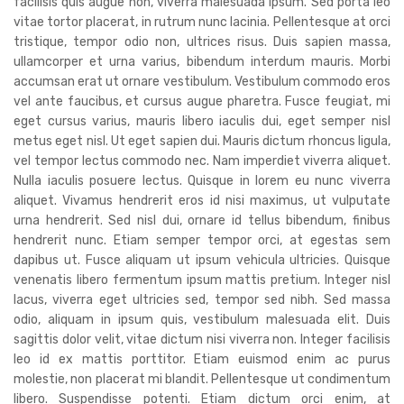
facilisis quis augue non, viverra malesuada ipsum. Sed porta leo
vitae tortor placerat, in rutrum nunc lacinia. Pellentesque at orci
tristique, tempor odio non, ultrices risus. Duis sapien massa,
ullamcorper et urna varius, bibendum interdum mauris. Morbi
accumsan erat ut ornare vestibulum. Vestibulum commodo eros
vel ante faucibus, et cursus augue pharetra. Fusce feugiat, mi
eget cursus varius, mauris libero iaculis dui, eget semper nisl
metus eget nisl. Ut eget sapien dui. Mauris dictum rhoncus ligula,
vel tempor lectus commodo nec. Nam imperdiet viverra aliquet.
Nulla iaculis posuere lectus. Quisque in lorem eu nunc viverra
aliquet. Vivamus hendrerit eros id nisi maximus, ut vulputate
urna hendrerit. Sed nisl dui, ornare id tellus bibendum, finibus
hendrerit nunc. Etiam semper tempor orci, at egestas sem
dapibus ut. Fusce aliquam ut ipsum vehicula ultricies. Quisque
venenatis libero fermentum ipsum mattis pretium. Integer nisl
lacus, viverra eget ultricies sed, tempor sed nibh. Sed massa
odio, aliquam in ipsum quis, vestibulum malesuada elit. Duis
sagittis dolor velit, vitae dictum nisi viverra non. Integer facilisis
leo id ex mattis porttitor. Etiam euismod enim ac purus
molestie, non placerat mi blandit. Pellentesque ut condimentum
libero. Suspendisse potenti. Etiam dictum orci enim, at