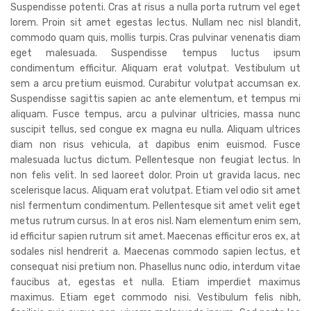
Suspendisse potenti. Cras at risus a nulla porta rutrum vel eget
lorem. Proin sit amet egestas lectus. Nullam nec nisl blandit,
commodo quam quis, mollis turpis. Cras pulvinar venenatis diam
eget malesuada. Suspendisse tempus luctus ipsum
condimentum efficitur. Aliquam erat volutpat. Vestibulum ut
sem a arcu pretium euismod. Curabitur volutpat accumsan ex.
Suspendisse sagittis sapien ac ante elementum, et tempus mi
aliquam. Fusce tempus, arcu a pulvinar ultricies, massa nunc
suscipit tellus, sed congue ex magna eu nulla. Aliquam ultrices
diam non risus vehicula, at dapibus enim euismod. Fusce
malesuada luctus dictum. Pellentesque non feugiat lectus. In
non felis velit. In sed laoreet dolor. Proin ut gravida lacus, nec
scelerisque lacus. Aliquam erat volutpat. Etiam vel odio sit amet
nisl fermentum condimentum. Pellentesque sit amet velit eget
metus rutrum cursus. In at eros nisl. Nam elementum enim sem,
id efficitur sapien rutrum sit amet. Maecenas efficitur eros ex, at
sodales nisl hendrerit a. Maecenas commodo sapien lectus, et
consequat nisi pretium non. Phasellus nunc odio, interdum vitae
faucibus at, egestas et nulla. Etiam imperdiet maximus
maximus. Etiam eget commodo nisi. Vestibulum felis nibh,