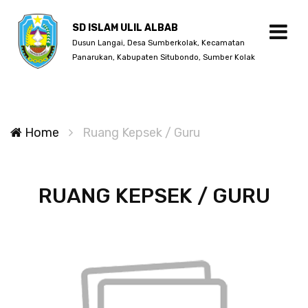
SD ISLAM ULIL ALBAB
Dusun Langai, Desa Sumberkolak, Kecamatan
Panarukan, Kabupaten Situbondo, Sumber Kolak
Home
Ruang Kepsek / Guru
RUANG KEPSEK / GURU