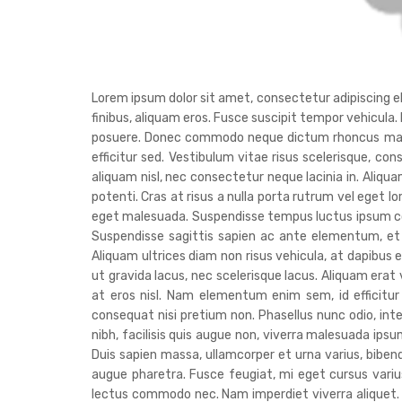
Lorem ipsum dolor sit amet, consectetur adipiscing elit
finibus, aliquam eros. Fusce suscipit tempor vehicula.
posuere. Donec commodo neque dictum rhoncus malesua
efficitur sed. Vestibulum vitae risus scelerisque, con
aliquam nisl, nec consectetur neque lacinia in. Aliq
potenti. Cras at risus a nulla porta rutrum vel eget l
eget malesuada. Suspendisse tempus luctus ipsum co
Suspendisse sagittis sapien ac ante elementum, et 
Aliquam ultrices diam non risus vehicula, at dapibus e
ut gravida lacus, nec scelerisque lacus. Aliquam era
at eros nisl. Nam elementum enim sem, id efficitur
consequat nisi pretium non. Phasellus nunc odio, in
nibh, facilisis quis augue non, viverra malesuada ipsum
Duis sapien massa, ullamcorper et urna varius, bib
augue pharetra. Fusce feugiat, mi eget cursus varius,
lectus commodo nec. Nam imperdiet viverra aliquet. Nu