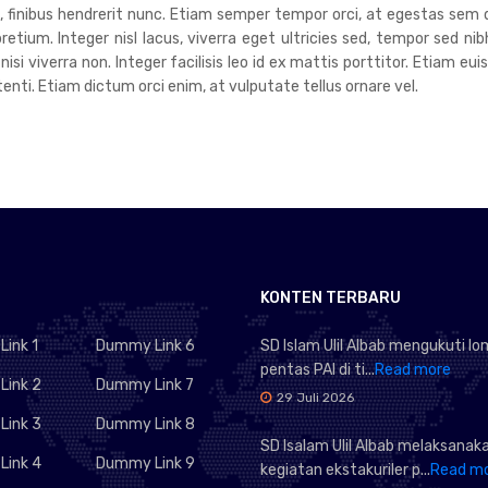
um, finibus hendrerit nunc. Etiam semper tempor orci, at egestas sem 
tium. Integer nisl lacus, viverra eget ultricies sed, tempor sed nib
 nisi viverra non. Integer facilisis leo id ex mattis porttitor. Etiam 
ti. Etiam dictum orci enim, at vulputate tellus ornare vel.
KONTEN TERBARU
ink 1
Dummy Link 6
SD Islam Ulil Albab mengukuti l
pentas PAI di ti...
Read more
ink 2
Dummy Link 7
29 Juli 2026
ink 3
Dummy Link 8
SD Isalam Ulil Albab melaksanak
ink 4
Dummy Link 9
kegiatan ekstakuriler p...
Read m