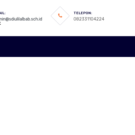
IL:
TELEPON:
in@sdiulilalbab.sch.id
082331104224
k