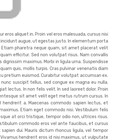
r eros aliquet in. Proin vel eros malesuada, cursus nisi
c tincidunt augue, ut egestas justo. In elementum porta
. Etiam pharetra neque quam, sit amet placerat velit
liquam efficitur. Sed non volutpat risus. Nam convallis
 dignissim maximus. Morbi in ligula urna. Suspendisse
 quam quis, mollis turpis. Cras pulvinar venenatis diam
cu pretium euismod. Curabitur volutpat accumsan ex.
nunc suscipit tellus, sed congue ex magna eu nulla.
lectus. In non felis velit. In sed laoreet dolor. Proin
lentesque sit amet velit eget metus rutrum cursus. In
isl hendrerit a. Maecenas commodo sapien lectus, et
s maximus. Etiam eget commodo nisi. Vestibulum felis
sque at orci tristique, tempor odio non, ultrices risus.
estibulum commodo eros vel ante faucibus, et cursus
t sapien dui. Mauris dictum rhoncus ligula, vel tempor
. Vivamus hendrerit eros id nisi maximus, ut vulputate