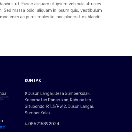
dapibus ut. Fusce aliquam ut ipsum vehicula ultricies.
h. Sed massa odio, aliquam in ipsum quis, vestibulum
euismod enim ac purus molestie, non placerat mi blandit.
KONTAK
omba
Dusun Langai, Desa Sumberkolak,
Kecamatan Panarukan, Kabupaten
Situbondo, RT.3/RW.2. Dusun Langai,
Sumber Kolak
an
085215892024
ore