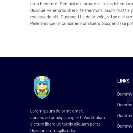
urna hendrerit. Sed nisl dui, ornare id tellus bibend
Quisque venenatis libero fermentum ipsum mattis pre
malesuada elit. Duis sagittis dolor velit, vitae dictum
Pellentesque ut condimentum libero. Suspendisse poten
LINKS
Dummy L
Dummy L
Lorem ipsum dolor sit amet,
Dummy L
consectetur adipiscing elit. Vestibulum
dictum libero ut turpis aliquam porta.
Dummy L
Quisque eu fringilla odio.