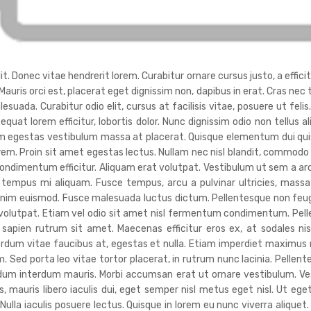
. Donec vitae hendrerit lorem. Curabitur ornare cursus justo, a efficitu
 Mauris orci est, placerat eget dignissim non, dapibus in erat. Cras ne
da. Curabitur odio elit, cursus at facilisis vitae, posuere ut felis
sequat lorem efficitur, lobortis dolor. Nunc dignissim odio non tellus a
uam egestas vestibulum massa at placerat. Quisque elementum dui quis
orem. Proin sit amet egestas lectus. Nullam nec nisl blandit, commodo
ndimentum efficitur. Aliquam erat volutpat. Vestibulum ut sem a ar
tempus mi aliquam. Fusce tempus, arcu a pulvinar ultricies, massa 
nim euismod. Fusce malesuada luctus dictum. Pellentesque non feugiat 
t volutpat. Etiam vel odio sit amet nisl fermentum condimentum. Pel
 sapien rutrum sit amet. Maecenas efficitur eros ex, at sodales n
terdum vitae faucibus at, egestas et nulla. Etiam imperdiet maximu
. Sed porta leo vitae tortor placerat, in rutrum nunc lacinia. Pellente
endum interdum mauris. Morbi accumsan erat ut ornare vestibulum. V
 mauris libero iaculis dui, eget semper nisl metus eget nisl. Ut ege
lla iaculis posuere lectus. Quisque in lorem eu nunc viverra aliquet